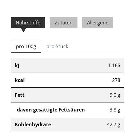
Nährstoffe
Zutaten
Allergene
pro 100g
pro Stück
kJ
1.165
kcal
278
Fett
9,0 g
davon gesättigte Fettsäuren
3,8 g
Kohlenhydrate
42,7 g