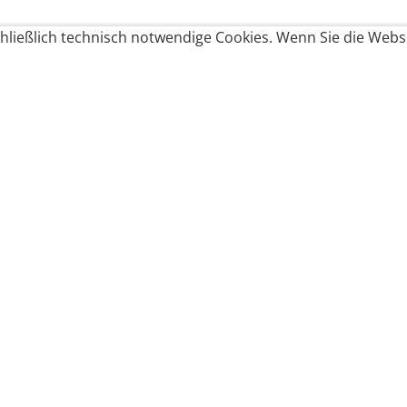
ließlich technisch notwendige Cookies. Wenn Sie die Websi
Produkte bestellen
Produkte
Zahlungsbedingungen &
Brote
Brötchen
Süßes
Versand
Imbiss & Snacks
Torten
Widerrufsrecht
Frühstück