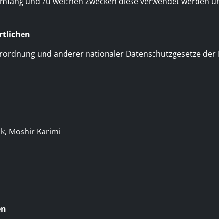
mfang und zu welchen Zwecken diese verwendet werden und 
rtlichen
ordnung und anderer nationaler Datenschutzgesetze der Mi
ck, Moshir Karimi
en