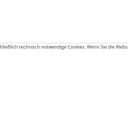
ließlich technisch notwendige Cookies. Wenn Sie die Websi
Produkte bestellen
Produkte
Zahlungsbedingungen &
Brote
Brötchen
Süßes