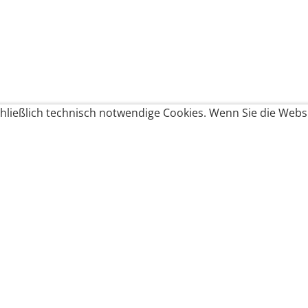
ließlich technisch notwendige Cookies. Wenn Sie die Websi
Produkte bestellen
Produkte
Zahlungsbedingungen &
Brote
Brötchen
Süßes