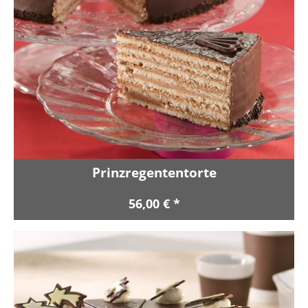
Prinzregententorte
56,00 € *