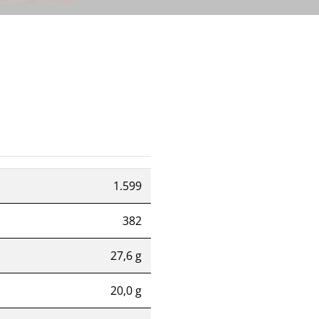
1.599
382
27,6 g
20,0 g