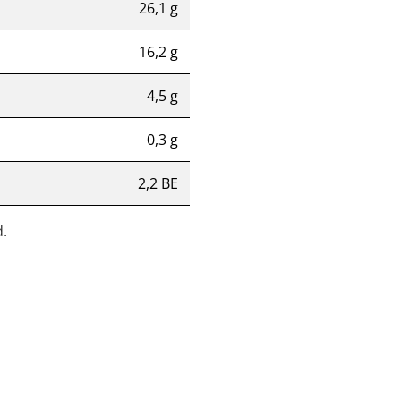
26,1 g
16,2 g
4,5 g
0,3 g
2,2 BE
.