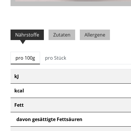
Nährstoffe
Zutaten
Allergene
pro 100g
pro Stück
kJ
kcal
Fett
davon gesättigte Fettsäuren