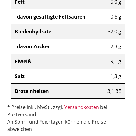
Fett
5,0 g
davon gesättigte Fettsäuren
0,6 g
Kohlenhydrate
37,0 g
davon Zucker
2,3 g
Eiweiß
9,1 g
Salz
1,3 g
Broteinheiten
3,1 BE
* Preise inkl. MwSt., zzgl.
Versandkosten
bei
Postversand.
An Sonn- und Feiertagen können die Preise
abweichen