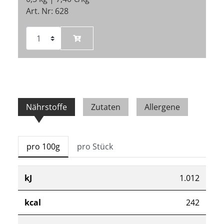
Art. Nr: 628
Nährstoffe
Zutaten
Allergene
pro 100g
pro Stück
kJ
1.012
kcal
242