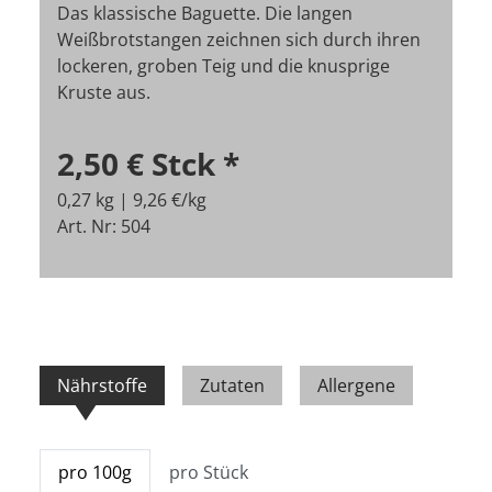
Das klassische Baguette. Die langen
Weißbrotstangen zeichnen sich durch ihren
lockeren, groben Teig und die knusprige
Kruste aus.
2,50 €
Stck
*
0,27 kg | 9,26 €/kg
Art. Nr: 504
Nährstoffe
Zutaten
Allergene
pro 100g
pro Stück