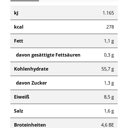
kJ
1.165
kcal
278
Fett
1,1 g
davon gesättigte Fettsäuren
0,3 g
Kohlenhydrate
55,7 g
davon Zucker
1,3 g
Eiweiß
8,5 g
Salz
1,6 g
Broteinheiten
4,6 BE