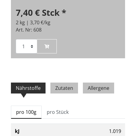
7,40 €
Stck
*
2 kg | 3,70 €/kg
Art. Nr: 608
Nährstoffe
Zutaten
Allergene
pro 100g
pro Stück
kJ
1.019