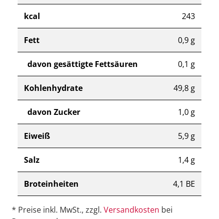
kcal
243
Fett
0,9 g
davon gesättigte Fettsäuren
0,1 g
Kohlenhydrate
49,8 g
davon Zucker
1,0 g
Eiweiß
5,9 g
Salz
1,4 g
Broteinheiten
4,1 BE
* Preise inkl. MwSt., zzgl.
Versandkosten
bei