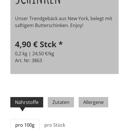
Unser Trendgebäck aus New York, belegt mit
saftigem Butterschinken. Enjoy!
4,90 €
Stck
*
0,2 kg | 24,50 €/kg
Art. Nr: 3863
Nährstoffe
Zutaten
Allergene
pro 100g
pro Stück