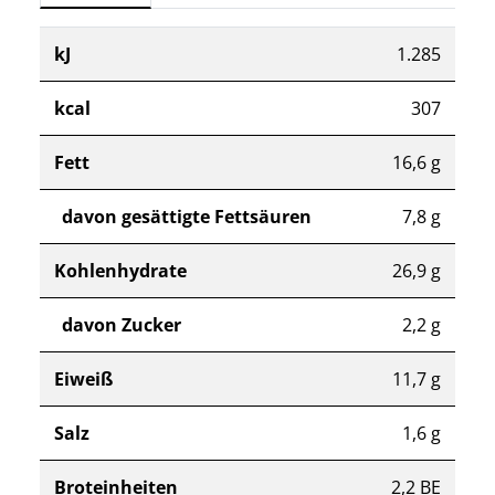
kJ
1.285
kcal
307
Fett
16,6 g
davon gesättigte Fettsäuren
7,8 g
Kohlenhydrate
26,9 g
davon Zucker
2,2 g
Eiweiß
11,7 g
Salz
1,6 g
Broteinheiten
2,2 BE