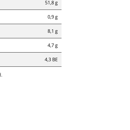
51,8 g
0,9 g
8,1 g
4,7 g
4,3 BE
.