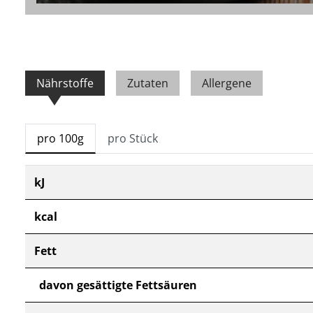
Nährstoffe
Zutaten
Allergene
pro 100g
pro Stück
kJ
kcal
Fett
davon gesättigte Fettsäuren