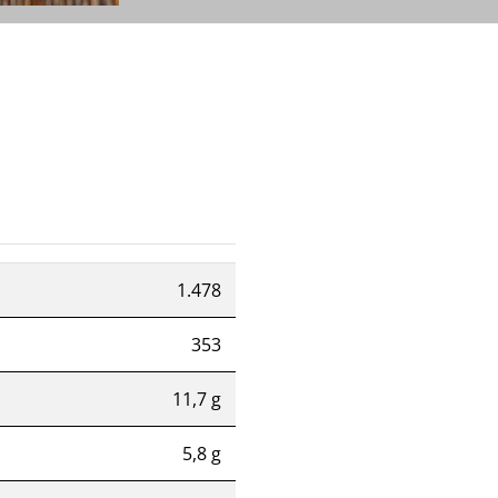
1.478
353
11,7 g
5,8 g