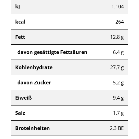
kJ
1.104
kcal
264
Fett
12,8 g
davon gesättigte Fettsäuren
6,4 g
Kohlenhydrate
27,7 g
davon Zucker
5,2 g
Eiweiß
9,4 g
Salz
1,7 g
Broteinheiten
2,3 BE