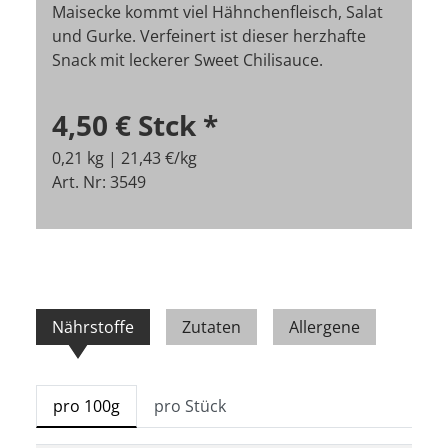
Maisecke kommt viel Hähnchenfleisch, Salat
und Gurke. Verfeinert ist dieser herzhafte
Snack mit leckerer Sweet Chilisauce.
4,50 €
Stck
*
0,21 kg | 21,43 €/kg
Art. Nr: 3549
Nährstoffe
Zutaten
Allergene
pro 100g
pro Stück