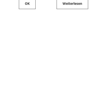
OK
Weiterlesen
Service
Filialfinder
Kontakt
FAQ
Produkte bestellen