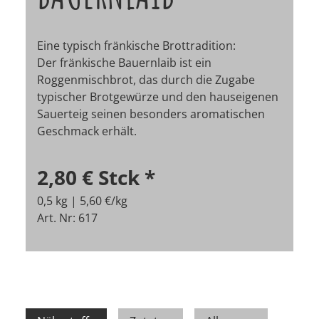
Eine typisch fränkische Brottradition:
Der fränkische Bauernlaib ist ein
Roggenmischbrot, das durch die Zugabe
typischer Brotgewürze und den hauseigenen
Sauerteig seinen besonders aromatischen
Geschmack erhält.
2,80 €
Stck
*
0,5 kg | 5,60 €/kg
Art. Nr: 617