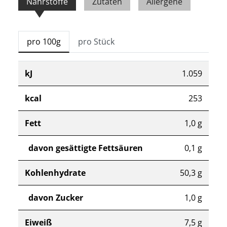
Nährstoffe
Zutaten
Allergene
pro 100g
pro Stück
kJ
1.059
kcal
253
Fett
1,0 g
davon gesättigte Fettsäuren
0,1 g
Kohlenhydrate
50,3 g
davon Zucker
1,0 g
Eiweiß
7,5 g