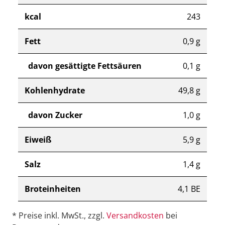
kcal
243
Fett
0,9 g
davon gesättigte Fettsäuren
0,1 g
Kohlenhydrate
49,8 g
davon Zucker
1,0 g
Eiweiß
5,9 g
Salz
1,4 g
Broteinheiten
4,1 BE
* Preise inkl. MwSt., zzgl.
Versandkosten
bei