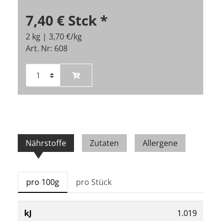
7,40 €
Stck
*
2 kg | 3,70 €/kg
Art. Nr: 608
Nährstoffe
Zutaten
Allergene
pro 100g
pro Stück
kJ
1.019