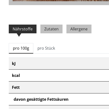
Nährstoffe
Zutaten
Allergene
pro 100g
pro Stück
kJ
kcal
Fett
davon gesättigte Fettsäuren