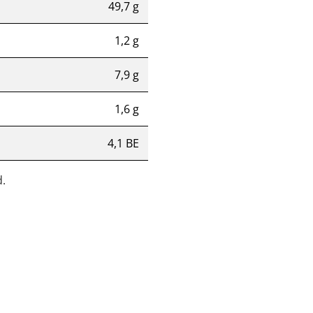
49,7 g
1,2 g
7,9 g
1,6 g
4,1 BE
.