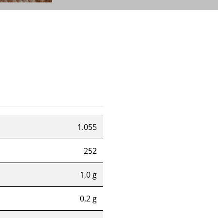
1.055
252
1,0 g
0,2 g