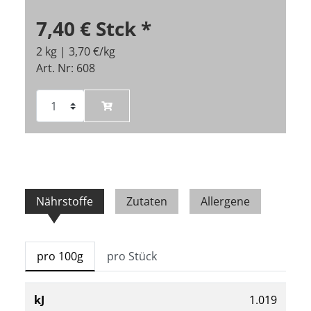
7,40 €
Stck
*
2 kg | 3,70 €/kg
Art. Nr: 608
Nährstoffe
Zutaten
Allergene
pro 100g
pro Stück
kJ
1.019