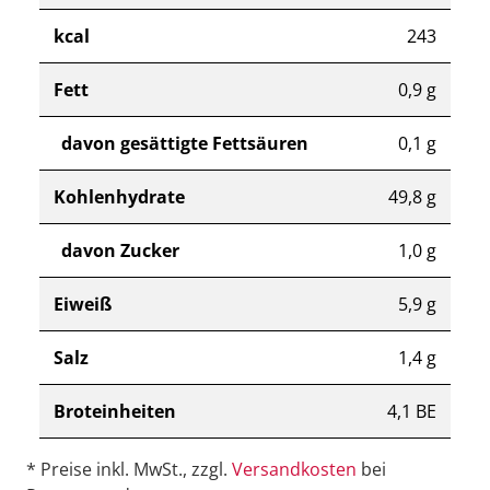
kcal
243
Fett
0,9 g
davon gesättigte Fettsäuren
0,1 g
Kohlenhydrate
49,8 g
davon Zucker
1,0 g
Eiweiß
5,9 g
Salz
1,4 g
Broteinheiten
4,1 BE
* Preise inkl. MwSt., zzgl.
Versandkosten
bei