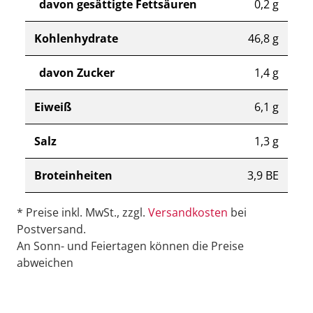
davon gesättigte Fettsäuren
0,2 g
Kohlenhydrate
46,8 g
davon Zucker
1,4 g
Eiweiß
6,1 g
Salz
1,3 g
Broteinheiten
3,9 BE
* Preise inkl. MwSt., zzgl.
Versandkosten
bei
Postversand.
An Sonn- und Feiertagen können die Preise
abweichen