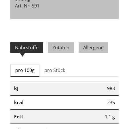
Art. Nr: 591
Nährstoffe
Zutaten
Allergene
pro 100g
pro Stück
kJ
983
kcal
235
Fett
1,1 g