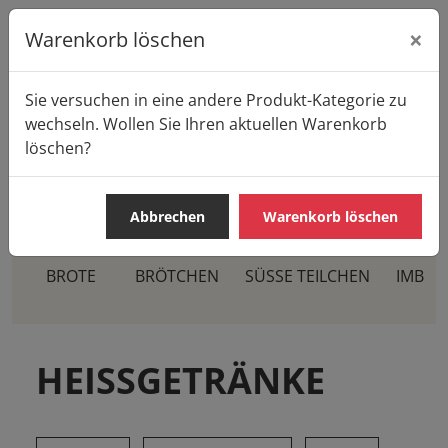
×
Warenkorb löschen
Sie versuchen in eine andere Produkt-Kategorie zu
Startseite
Produkte
Casa Pane
wechseln. Wollen Sie Ihren aktuellen Warenkorb
HEISSGETRÄNKE
löschen?
Abbrechen
Warenkorb löschen
BROTE
BRÖTCHEN
SÜSSE TEILCHEN
IMBIS
HEISSGETRÄNKE