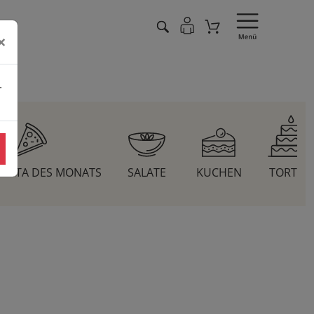
×
.
 PASTA DES MONATS
SALATE
KUCHEN
TORTEN