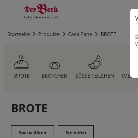
Startseite
Produkte
Casa Pane
BROTE
S
W
BROTE
BRÖTCHEN
SÜSSE TEILCHEN
IMBIS
BROTE
Spezialitäten
Steinofen