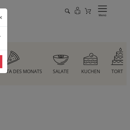
×
.
 PASTA DES MONATS
SALATE
KUCHEN
TORTEN