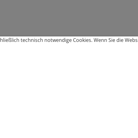
ließlich technisch notwendige Cookies. Wenn Sie die Websi
Produkte bestellen
Produkte
Zahlungsbedingungen &
Brote
Brötchen
Süßes
Versand
Imbiss & Snacks
Torten