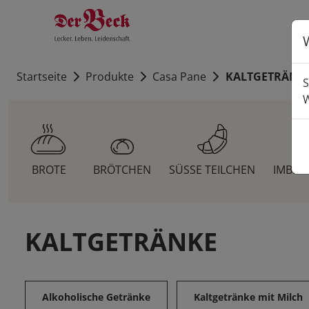
Startseite
Produkte
Casa Pane
KALTGETRÄNK
S
W
BROTE
BRÖTCHEN
SÜSSE TEILCHEN
IMBIS
KALTGETRÄNKE
Alkoholische Getränke
Kaltgetränke mit Milch