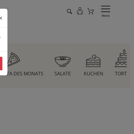
×
.
 PASTA DES MONATS
SALATE
KUCHEN
TORTEN