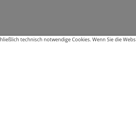
ließlich technisch notwendige Cookies. Wenn Sie die Websi
Produkte bestellen
Produkte
Zahlungsbedingungen &
Brote
Brötchen
Süßes
Versand
Imbiss & Snacks
Torten