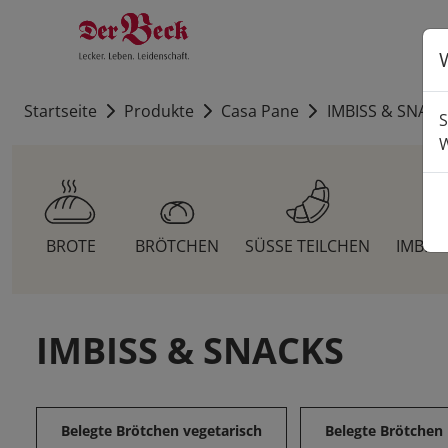
Startseite
Produkte
Casa Pane
IMBISS & SNACK
S
W
BROTE
BRÖTCHEN
SÜSSE TEILCHEN
IMBIS
IMBISS & SNACKS
Belegte Brötchen vegetarisch
Belegte Brötchen