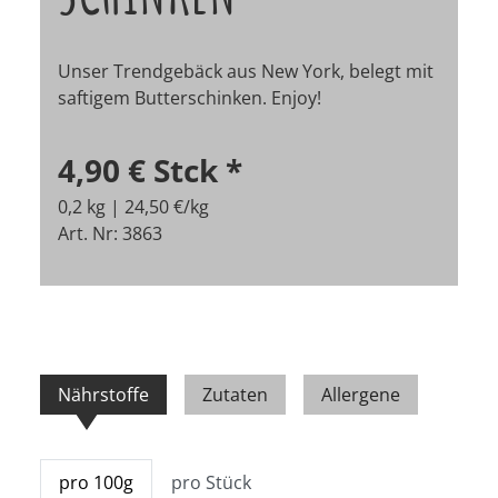
Unser Trendgebäck aus New York, belegt mit
saftigem Butterschinken. Enjoy!
4,90 €
Stck
*
0,2 kg | 24,50 €/kg
Art. Nr: 3863
Nährstoffe
Zutaten
Allergene
pro 100g
pro Stück