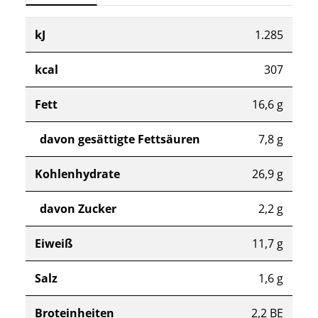
kJ
1.285
kcal
307
Fett
16,6 g
davon gesättigte Fettsäuren
7,8 g
Kohlenhydrate
26,9 g
davon Zucker
2,2 g
Eiweiß
11,7 g
Salz
1,6 g
Broteinheiten
2,2 BE