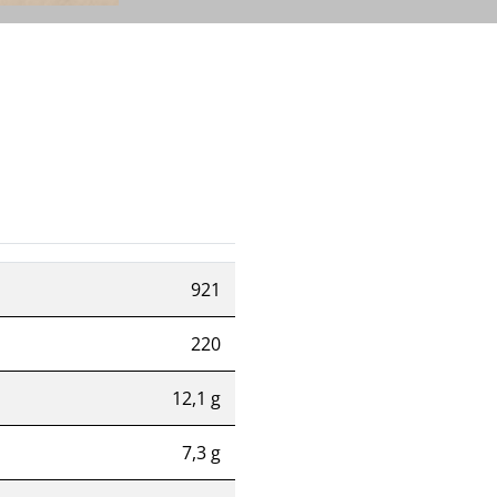
921
220
12,1 g
7,3 g