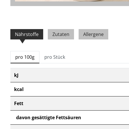
Nährstoffe
Zutaten
Allergene
pro 100g
pro Stück
kJ
kcal
Fett
davon gesättigte Fettsäuren