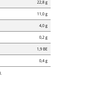
22,8 g
11,0 g
4,0 g
0,2 g
1,9 BE
0,4 g
.