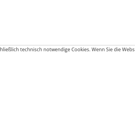
ließlich technisch notwendige Cookies. Wenn Sie die Websi
Produkte bestellen
Produkte
Zahlungsbedingungen &
Brote
Brötchen
Süßes