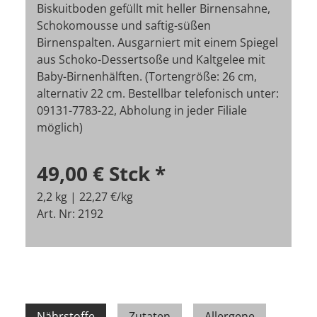
Biskuitboden gefüllt mit heller Birnensahne,
Schokomousse und saftig-süßen
Birnenspalten. Ausgarniert mit einem Spiegel
aus Schoko-Dessertsoße und Kaltgelee mit
Baby-Birnenhälften. (Tortengröße: 26 cm,
alternativ 22 cm. Bestellbar telefonisch unter:
09131-7783-22, Abholung in jeder Filiale
möglich)
49,00 €
Stck
*
2,2 kg | 22,27 €/kg
Art. Nr: 2192
Nährstoffe
Zutaten
Allergene