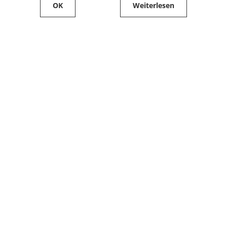
OK
Weiterlesen
Service
Filialfinder
Kontakt
FAQ
Produkte bestellen