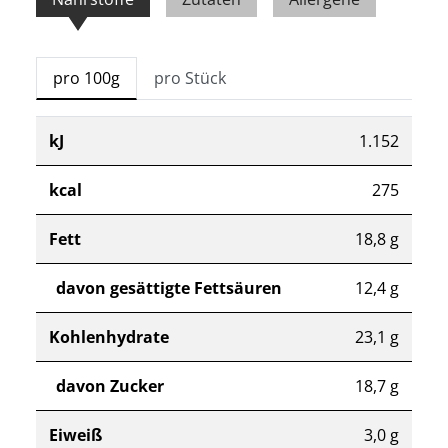
pro 100g
pro Stück
kJ
1.152
kcal
275
Fett
18,8 g
davon gesättigte Fettsäuren
12,4 g
Kohlenhydrate
23,1 g
davon Zucker
18,7 g
Eiweiß
3,0 g