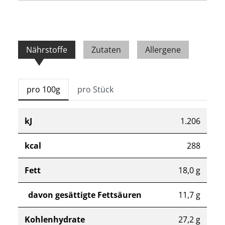
Nährstoffe
Zutaten
Allergene
pro 100g
pro Stück
kJ
1.206
kcal
288
Fett
18,0 g
davon gesättigte Fettsäuren
11,7 g
Kohlenhydrate
27,2 g