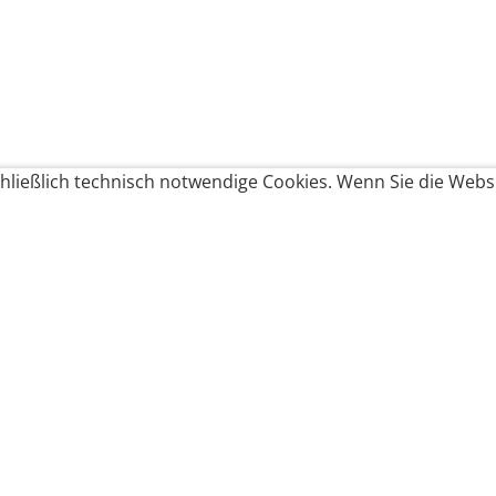
ließlich technisch notwendige Cookies. Wenn Sie die Websi
Produkte bestellen
Produkte
Zahlungsbedingungen &
Brote
Brötchen
Süßes