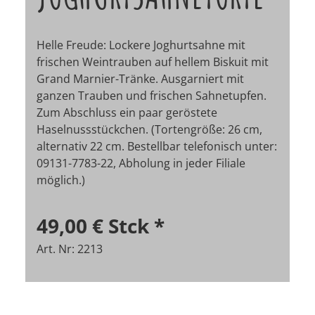
Helle Freude: Lockere Joghurtsahne mit
frischen Weintrauben auf hellem Biskuit mit
Grand Marnier-Tränke. Ausgarniert mit
ganzen Trauben und frischen Sahnetupfen.
Zum Abschluss ein paar geröstete
Haselnussstückchen. (Tortengröße: 26 cm,
alternativ 22 cm. Bestellbar telefonisch unter:
09131-7783-22, Abholung in jeder Filiale
möglich.)
49,00 €
Stck
*
Art. Nr: 2213