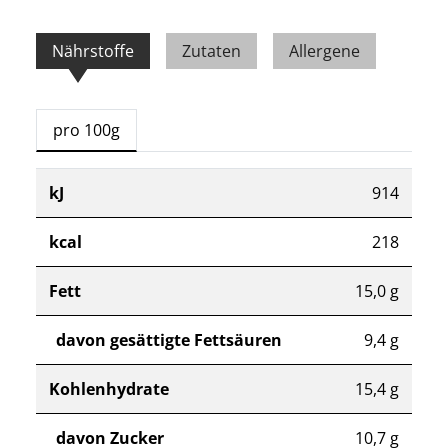
Nährstoffe
Zutaten
Allergene
pro 100g
kJ
914
kcal
218
Fett
15,0 g
davon gesättigte Fettsäuren
9,4 g
Kohlenhydrate
15,4 g
davon Zucker
10,7 g