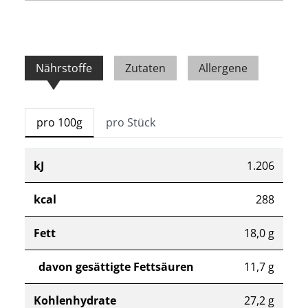
Nährstoffe
Zutaten
Allergene
pro 100g
pro Stück
kJ
1.206
kcal
288
Fett
18,0 g
davon gesättigte Fettsäuren
11,7 g
Kohlenhydrate
27,2 g