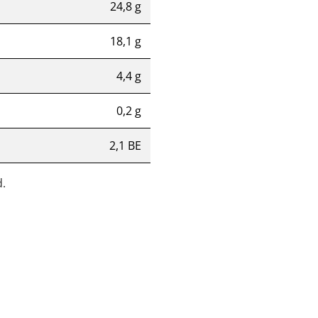
24,8 g
18,1 g
4,4 g
0,2 g
2,1 BE
.