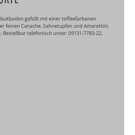
kuitboden gefüllt mit einer toffeefarbenen
er feinen Canache, Sahnetupfen und Amarettini.
. Bestellbar telefonisch unter: 09131-7783-22,