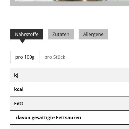
Nährstoffe
Zutaten
Allergene
pro 100g
pro Stück
kJ
kcal
Fett
davon gesättigte Fettsäuren