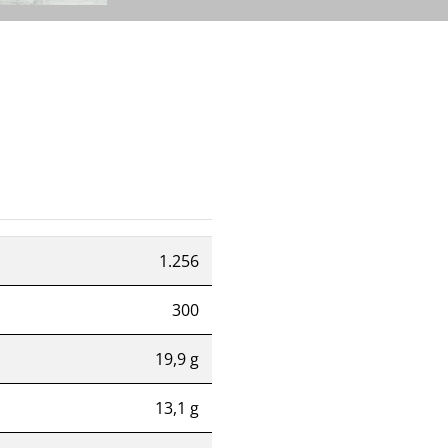
1.256
300
19,9 g
13,1 g