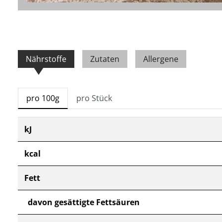
Nährstoffe
Zutaten
Allergene
pro 100g
pro Stück
kJ
kcal
Fett
davon gesättigte Fettsäuren