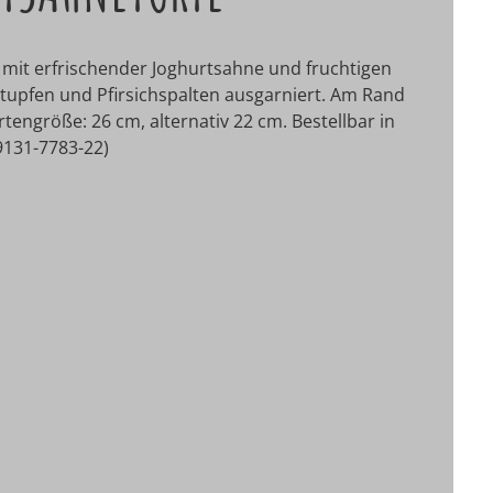
t mit erfrischender Joghurtsahne und fruchtigen
etupfen und Pfirsichspalten ausgarniert. Am Rand
tengröße: 26 cm, alternativ 22 cm. Bestellbar in
09131-7783-22)