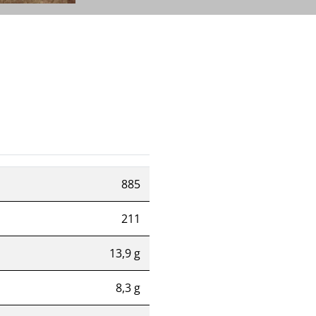
885
211
13,9 g
8,3 g