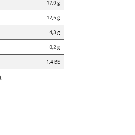
17,0 g
12,6 g
4,3 g
0,2 g
1,4 BE
.