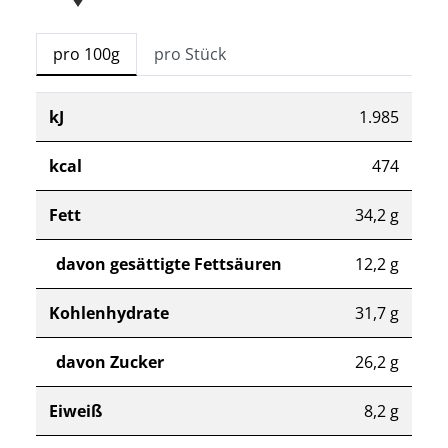
pro 100g
pro Stück
kJ
1.985
kcal
474
Fett
34,2 g
davon gesättigte Fettsäuren
12,2 g
Kohlenhydrate
31,7 g
davon Zucker
26,2 g
Eiweiß
8,2 g