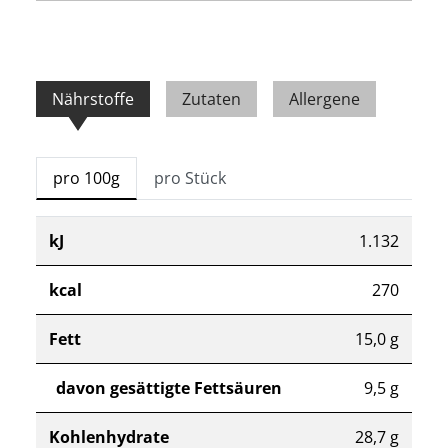
Nährstoffe
Zutaten
Allergene
pro 100g
pro Stück
kJ
1.132
kcal
270
Fett
15,0 g
davon gesättigte Fettsäuren
9,5 g
Kohlenhydrate
28,7 g