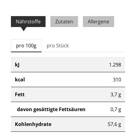
Nährstoffe
Zutaten
Allergene
pro 100g
pro Stück
kJ
1.298
kcal
310
Fett
3,7 g
davon gesättigte Fettsäuren
0,7 g
Kohlenhydrate
57,6 g