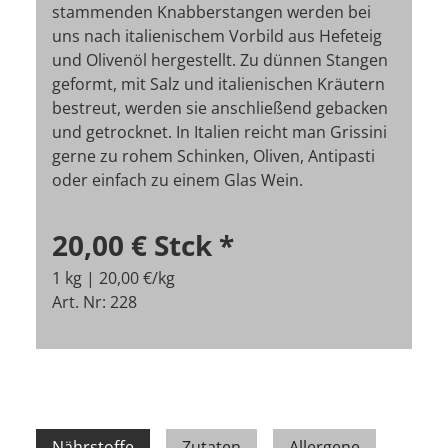
stammenden Knabberstangen werden bei
uns nach italienischem Vorbild aus Hefeteig
und Olivenöl hergestellt. Zu dünnen Stangen
geformt, mit Salz und italienischen Kräutern
bestreut, werden sie anschließend gebacken
und getrocknet. In Italien reicht man Grissini
gerne zu rohem Schinken, Oliven, Antipasti
oder einfach zu einem Glas Wein.
20,00 €
Stck
*
1 kg | 20,00 €/kg
Art. Nr: 228
Nährstoffe
Zutaten
Allergene