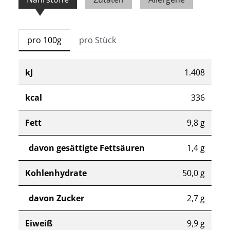
pro 100g
pro Stück
kJ
1.408
kcal
336
Fett
9,8 g
davon gesättigte Fettsäuren
1,4 g
Kohlenhydrate
50,0 g
davon Zucker
2,7 g
Eiweiß
9,9 g