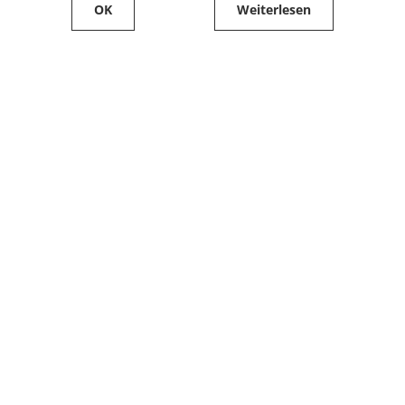
OK
Weiterlesen
Service
Filialfinder
Kontakt
FAQ
Produkte bestellen