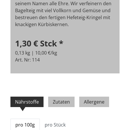
seinem Namen alle Ehre. Wir verfeinern den
Bagelteig mit viel Vollkorn und Gemüse und
bestreuen den fertigen Hefeteig-Kringel mit
knackigen Kürbiskernen.
1,30 €
Stck
*
0,13 kg | 10,00 €/kg
Art. Nr: 114
Nährstoffe
Zutaten
Allergene
pro 100g
pro Stück