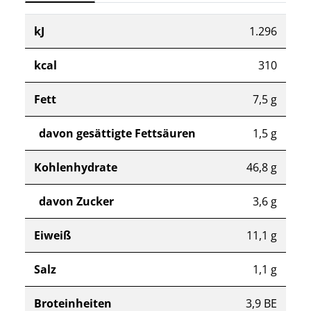
kJ
1.296
kcal
310
Fett
7,5 g
davon gesättigte Fettsäuren
1,5 g
Kohlenhydrate
46,8 g
davon Zucker
3,6 g
Eiweiß
11,1 g
Salz
1,1 g
Broteinheiten
3,9 BE