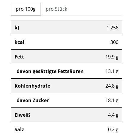
pro 100g
pro Stück
kJ
1.256
kcal
300
Fett
19,9 g
davon gesättigte Fettsäuren
13,1 g
Kohlenhydrate
24,8 g
davon Zucker
18,1 g
Eiweiß
4,4 g
Salz
0,2 g