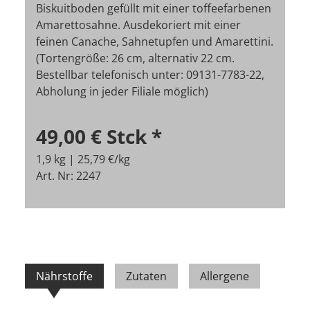
Biskuitboden gefüllt mit einer toffeefarbenen
Amarettosahne. Ausdekoriert mit einer
feinen Canache, Sahnetupfen und Amarettini.
(Tortengröße: 26 cm, alternativ 22 cm.
Bestellbar telefonisch unter: 09131-7783-22,
Abholung in jeder Filiale möglich)
49,00 €
Stck
*
1,9 kg | 25,79 €/kg
Art. Nr: 2247
Nährstoffe
Zutaten
Allergene