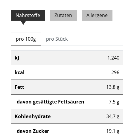
Nährstoffe
Zutaten
Allergene
pro 100g
pro Stück
kJ
1.240
kcal
296
Fett
13,8 g
davon gesättigte Fettsäuren
7,5 g
Kohlenhydrate
34,7 g
davon Zucker
19,1 g