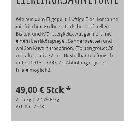
Wie aus dem Ei gepellt: Luftige Eierlikörsahne
mit frischen Erdbeerstückchen auf hellem
Biskuit und Mürbteigkeks. Ausgarniert mit
einem Eierlikörspiegel, Sahnerosetten und
weißen Kuvertürespänen. (Tortengröße: 26
cm, alternativ 22 cm.
Bestellbar telefonisch
unter: 09131-7783-22, Abholung in jeder
Filiale möglich.)
49,00 €
Stck
*
2,15 kg | 22,79 €/kg
Art. Nr: 2208