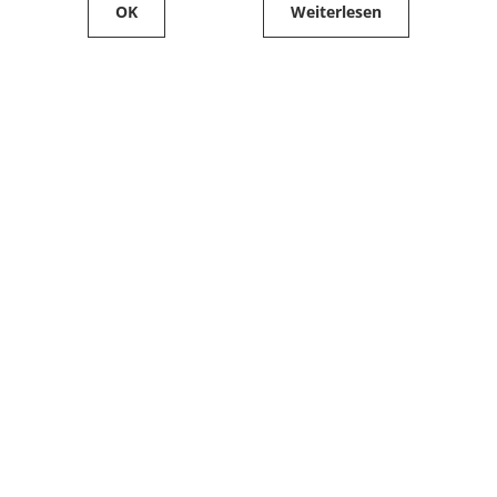
OK
Weiterlesen
Service
Filialfinder
Kontakt
FAQ
Produkte bestellen