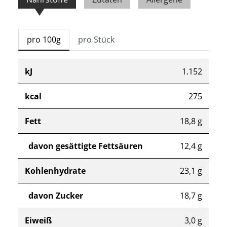
pro 100g
pro Stück
kJ
1.152
kcal
275
Fett
18,8 g
davon gesättigte Fettsäuren
12,4 g
Kohlenhydrate
23,1 g
davon Zucker
18,7 g
Eiweiß
3,0 g