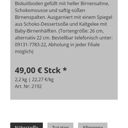
Biskuitboden gefüllt mit heller Birnensahne,
Schokomousse und saftig-süßen
Birnenspalten. Ausgarniert mit einem Spiegel
aus Schoko-Dessertsoße und Kaltgelee mit
Baby-Birnenhälften. (Tortengröße: 26 cm,
alternativ 22 cm. Bestellbar telefonisch unter:
09131-7783-22, Abholung in jeder Filiale
möglich)
49,00 €
Stck
*
2,2 kg | 22,27 €/kg
Art. Nr: 2192
Nährstoffe
Zutaten
Allergene