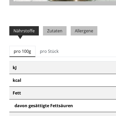
Nährstoffe
Zutaten
Allergene
pro 100g
pro Stück
kJ
kcal
Fett
davon gesättigte Fettsäuren