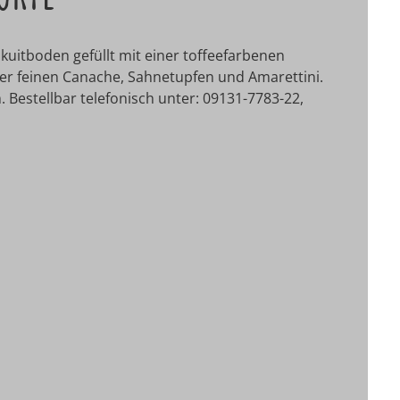
kuitboden gefüllt mit einer toffeefarbenen
er feinen Canache, Sahnetupfen und Amarettini.
. Bestellbar telefonisch unter: 09131-7783-22,