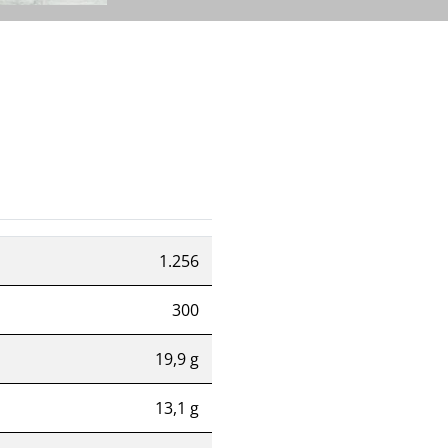
1.256
300
19,9 g
13,1 g