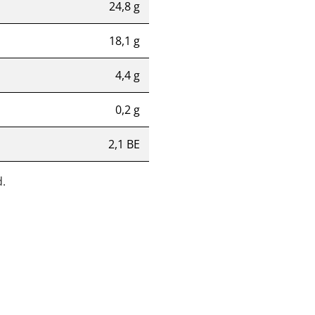
24,8 g
18,1 g
4,4 g
0,2 g
2,1 BE
.