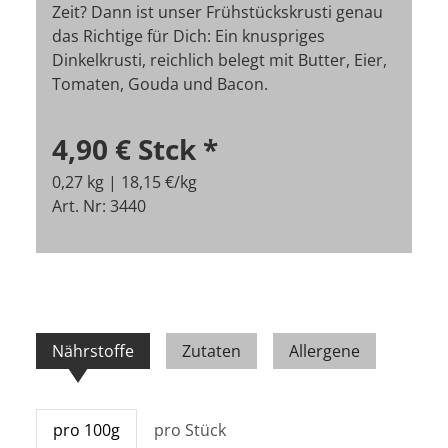
Zeit? Dann ist unser Frühstückskrusti genau
das Richtige für Dich: Ein knuspriges
Dinkelkrusti, reichlich belegt mit Butter, Eier,
Tomaten, Gouda und Bacon.
4,90 €
Stck
*
0,27 kg | 18,15 €/kg
Art. Nr: 3440
Nährstoffe
Zutaten
Allergene
pro 100g
pro Stück