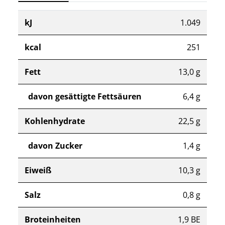
kJ
1.049
kcal
251
Fett
13,0 g
davon gesättigte Fettsäuren
6,4 g
Kohlenhydrate
22,5 g
davon Zucker
1,4 g
Eiweiß
10,3 g
Salz
0,8 g
Broteinheiten
1,9 BE