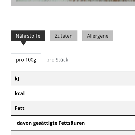
Nährstoffe
Zutaten
Allergene
pro 100g
pro Stück
kJ
kcal
Fett
davon gesättigte Fettsäuren