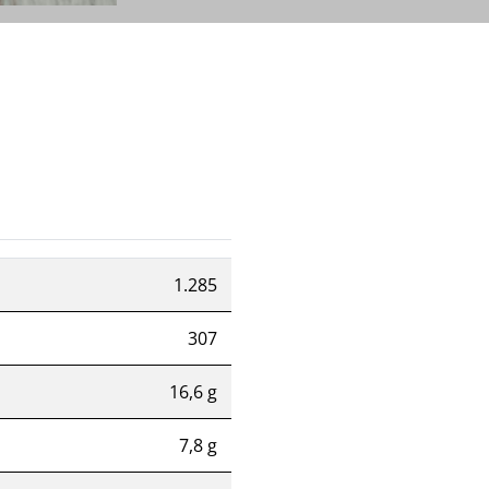
1.285
307
16,6 g
7,8 g