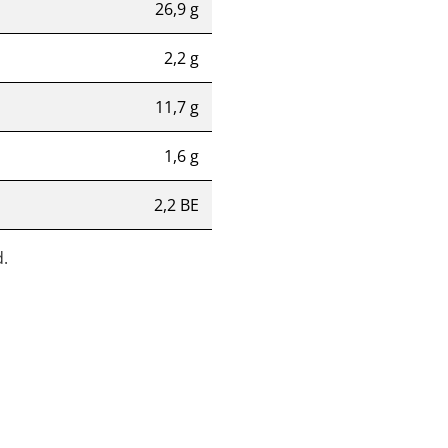
26,9 g
2,2 g
11,7 g
1,6 g
2,2 BE
.