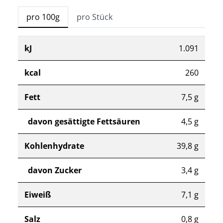
pro 100g
pro Stück
kJ
1.091
kcal
260
Fett
7,5 g
davon gesättigte Fettsäuren
4,5 g
Kohlenhydrate
39,8 g
davon Zucker
3,4 g
Eiweiß
7,1 g
Salz
0,8 g