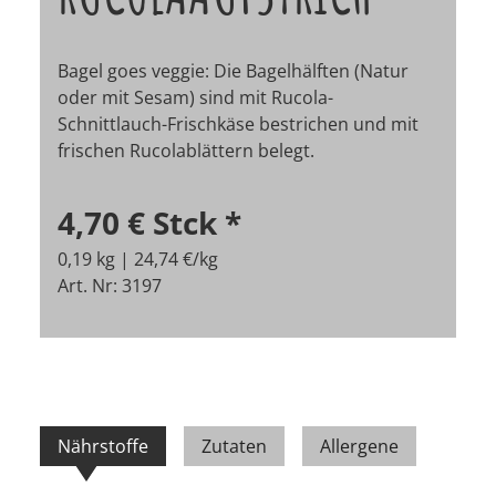
Bagel goes veggie: Die Bagelhälften (Natur
oder mit Sesam) sind mit Rucola-
Schnittlauch-Frischkäse bestrichen und mit
frischen Rucolablättern belegt.
4,70 €
Stck
*
0,19 kg | 24,74 €/kg
Art. Nr: 3197
Nährstoffe
Zutaten
Allergene