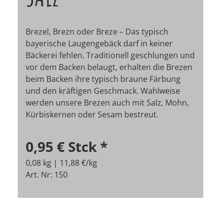
Brezel, Brezn oder Breze – Das typisch
bayerische Laugengebäck darf in keiner
Bäckerei fehlen. Traditionell geschlungen und
vor dem Backen belaugt, erhalten die Brezen
beim Backen ihre typisch braune Färbung
und den kräftigen Geschmack. Wahlweise
werden unsere Brezen auch mit Salz, Mohn,
Kürbiskernen oder Sesam bestreut.
0,95 €
Stck
*
0,08 kg | 11,88 €/kg
Art. Nr: 150