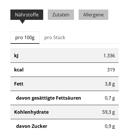
Nährstoffe
Zutaten
Allergene
pro 100g
pro Stück
kJ
1.336
kcal
319
Fett
3,8 g
davon gesättigte Fettsäuren
0,7 g
Kohlenhydrate
59,3 g
davon Zucker
0,9 g