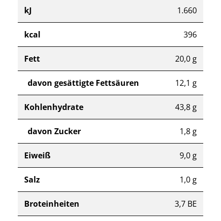
kJ
1.660
kcal
396
Fett
20,0 g
davon gesättigte Fettsäuren
12,1 g
Kohlenhydrate
43,8 g
davon Zucker
1,8 g
Eiweiß
9,0 g
Salz
1,0 g
Broteinheiten
3,7 BE