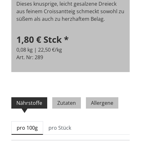
Dieses knusprige, leicht gesalzene Dreieck
aus feinem Croissantteig schmeckt sowohl zu
süßem als auch zu herzhaftem Belag.
1,80 €
Stck
*
0,08 kg | 22,50 €/kg
Art. Nr: 289
Nährstoffe
Zutaten
Allergene
pro 100g
pro Stück