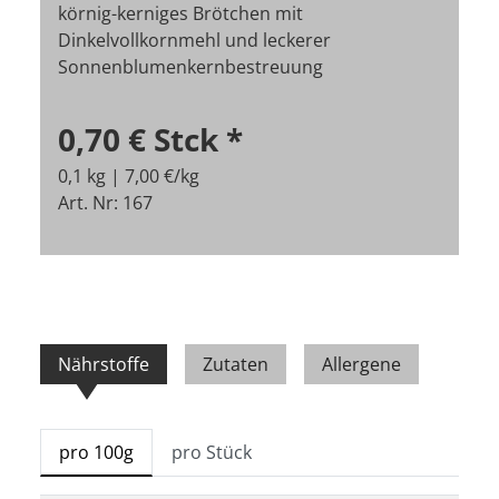
körnig-kerniges Brötchen mit
Dinkelvollkornmehl und leckerer
Sonnenblumenkernbestreuung
0,70 €
Stck
*
0,1 kg | 7,00 €/kg
Art. Nr: 167
Nährstoffe
Zutaten
Allergene
pro 100g
pro Stück