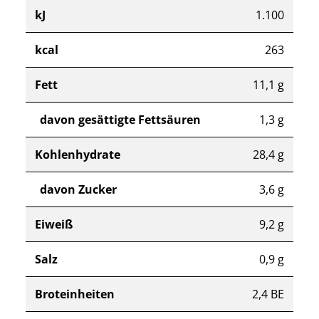
kJ
1.100
kcal
263
Fett
11,1 g
davon gesättigte Fettsäuren
1,3 g
Kohlenhydrate
28,4 g
davon Zucker
3,6 g
Eiweiß
9,2 g
Salz
0,9 g
Broteinheiten
2,4 BE