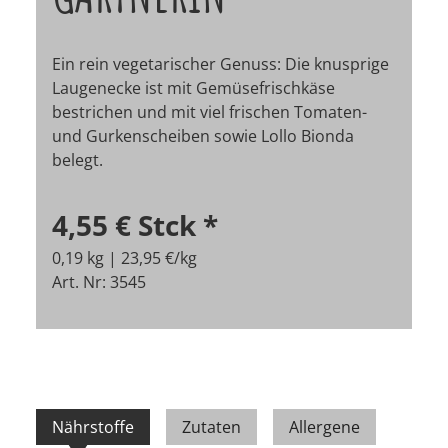
Ein rein vegetarischer Genuss: Die knusprige
Laugenecke ist mit Gemüsefrischkäse
bestrichen und mit viel frischen Tomaten-
und Gurkenscheiben sowie Lollo Bionda
belegt.
4,55 €
Stck
*
0,19 kg | 23,95 €/kg
Art. Nr: 3545
Nährstoffe
Zutaten
Allergene