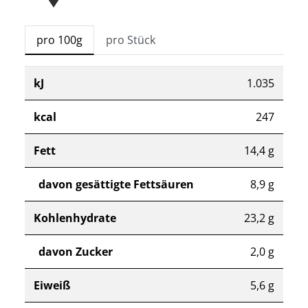
pro 100g
pro Stück
kJ
1.035
kcal
247
Fett
14,4 g
davon gesättigte Fettsäuren
8,9 g
Kohlenhydrate
23,2 g
davon Zucker
2,0 g
Eiweiß
5,6 g