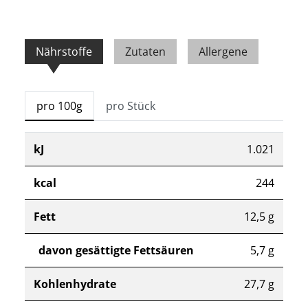
Nährstoffe
Zutaten
Allergene
pro 100g
pro Stück
kJ
1.021
kcal
244
Fett
12,5 g
davon gesättigte Fettsäuren
5,7 g
Kohlenhydrate
27,7 g