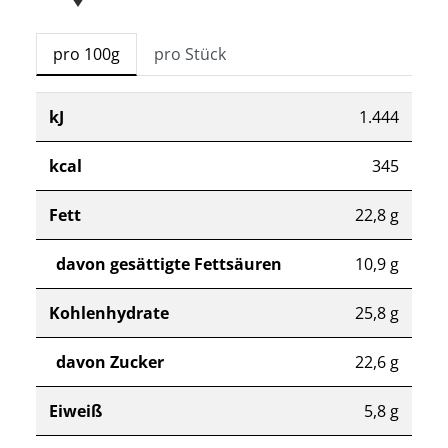
pro 100g
pro Stück
kJ
1.444
kcal
345
Fett
22,8 g
davon gesättigte Fettsäuren
10,9 g
Kohlenhydrate
25,8 g
davon Zucker
22,6 g
Eiweiß
5,8 g