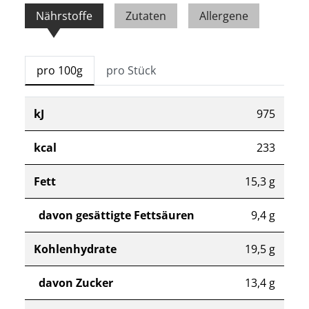
Nährstoffe
Zutaten
Allergene
pro 100g
pro Stück
kJ
975
kcal
233
Fett
15,3 g
davon gesättigte Fettsäuren
9,4 g
Kohlenhydrate
19,5 g
davon Zucker
13,4 g