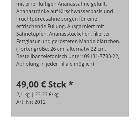
mit einer luftigen Ananassahne gefüllt.
Ananastränke auf Kirschwasserbasis und
Fruchtpüreesahne sorgen für eine
erfrischende Füllung. Ausgarniert mit
Sahnetupfen, Ananasstückchen, filierter
Fettglasur und gerösteten Mandelblättchen.
(Tortengröße: 26 cm, alternativ 22 cm.
Bestellbar telefonisch unter: 09131-7783-22,
Abholung in jeder Filiale möglich)
49,00 €
Stck
*
2,1 kg | 23,33 €/kg
Art. Nr: 2012